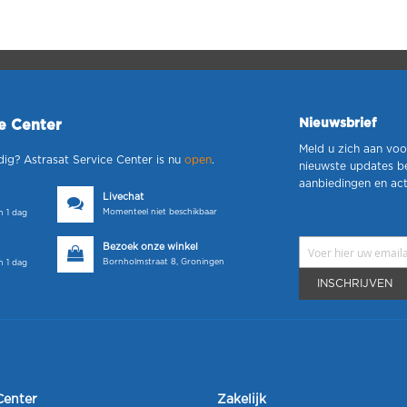
Nieuwsbrief
ce Center
Meld u zich aan voo
dig? Astrasat Service Center is nu
open
.
nieuwste updates b
aanbiedingen en act
Livechat
Momenteel niet beschikbaar
 1 dag
Bezoek onze winkel
Bornholmstraat 8, Groningen
 1 dag
INSCHRIJVEN
Center
Zakelijk