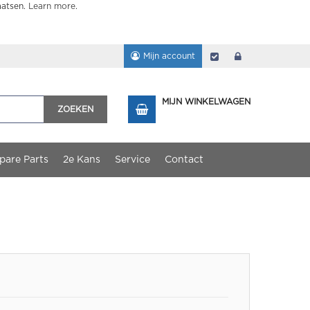
aatsen.
Learn more
.
Mijn account
Afrekenen
login
MIJN WINKELWAGEN
ZOEKEN
pare Parts
2e Kans
Service
Contact