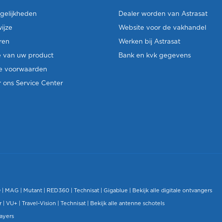
gelijkheden
Dealer worden van Astrasat
ijze
Website voor de vakhandel
ren
Werken bij Astrasat
e van uw product
Bank en kvk gegevens
e voorwaarden
 ons Service Center
O
|
MAG
|
Mutant
| RED360 |
Technisat
|
Gigablue
|
Bekijk alle digitale ontvangers
r |
VU+
|
Travel-Vision
|
Technisat
|
Bekijk alle antenne schotels
layers