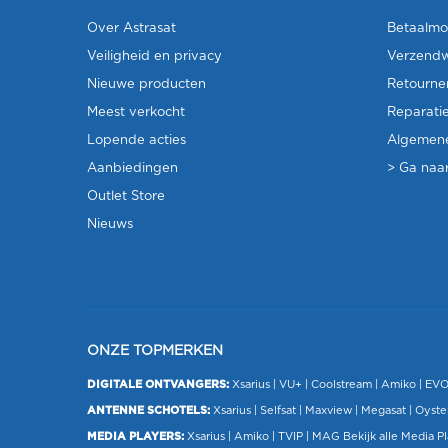
Over Astrasat
Betaalmo
Veiligheid en privacy
Verzendw
Nieuwe producten
Retourne
Meest verkocht
Reparati
Lopende acties
Algemen
Aanbiedingen
> Ga naar
Outlet Store
Nieuws
ONZE TOPMERKEN
DIGITALE ONTVANGERS:
Xsarius
|
VU+
| Coolstream |
Amiko
|
EV
ANTENNE SCHOTELS:
Xsarius
|
Selfsat
|
Maxview
|
Megasat
| Oyste
MEDIA PLAYERS:
Xsarius
|
Amiko
|
TVIP
|
MAG
Bekijk alle Media P