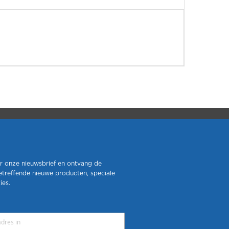
r onze nieuwsbrief en ontvang de
etreffende nieuwe producten, speciale
ies.