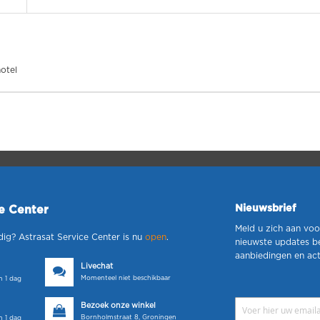
otel
Nieuwsbrief
ce Center
Meld u zich aan voo
dig? Astrasat Service Center is nu
open
.
nieuwste updates b
aanbiedingen en act
Livechat
Momenteel niet beschikbaar
 1 dag
Bezoek onze winkel
Bornholmstraat 8, Groningen
 1 dag