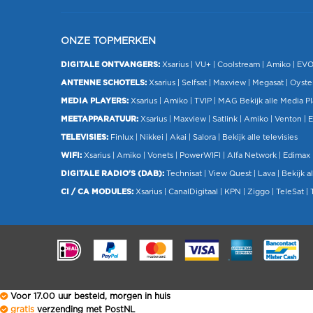
ONZE TOPMERKEN
DIGITALE ONTVANGERS:
Xsarius
|
VU+
| Coolstream |
Amiko
|
EV
ANTENNE SCHOTELS:
Xsarius
|
Selfsat
|
Maxview
|
Megasat
| Oyste
MEDIA PLAYERS:
Xsarius
|
Amiko
|
TVIP
|
MAG
Bekijk alle Media P
MEETAPPARATUUR:
Xsarius
|
Maxview
|
Satlink
|
Amiko
|
Venton
|
E
TELEVISIES:
Finlux
| Nikkei |
Akai
|
Salora
|
Bekijk alle televisies
WIFI:
Xsarius
|
Amiko
|
Vonets
|
PowerWIFI
|
Alfa Network
|
Edimax
DIGITALE RADIO'S (DAB):
Technisat
|
View Quest
|
Lava
|
Bekijk al
CI / CA MODULES:
Xsarius
|
CanalDigitaal
|
KPN
|
Ziggo
|
TeleSat
|
.
Voor 17.00 uur besteld, morgen in huis
gratis
verzending met PostNL