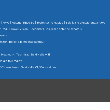
O
|
MAG
|
Mutant
| RED360 |
Technisat
|
Gigablue
|
Bekijk alle digitale ontvangers
r |
VU+
|
Travel-Vision
|
Technisat
|
Bekijk alle antenne schotels
layers
mitor
|
Bekijk alle meetapparatuur
| Maximum |
Technisat
|
Bekijk alle wifi
le digitale radio's
TV Vlaanderen
|
Bekijk alle CI /CA modules