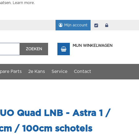
aatsen.
Learn more
.
Mijn account
Afrekenen
login
MIJN WINKELWAGEN
ZOEKEN
pare Parts
2e Kans
Service
Contact
O Quad LNB - Astra 1 /
0cm / 100cm schotels