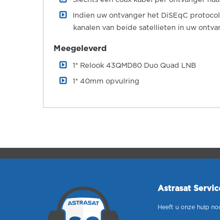
Indien uw ontvanger het DiSEqC protocol 
kanalen van beide satellieten in uw ontva
Meegeleverd
1* Relook 43QMD80 Duo Quad LNB
1* 40mm opvulring
Astrasat Servi
Heeft u onze hulp no