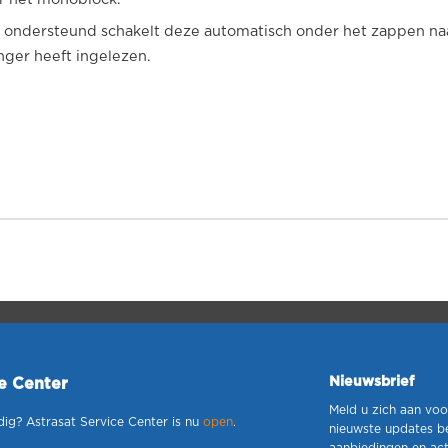
ondersteund schakelt deze automatisch onder het zappen naar 
nger heeft ingelezen.
Nieuwsbrief
ce Center
Meld u zich aan voo
dig? Astrasat Service Center is nu
open
.
nieuwste updates b