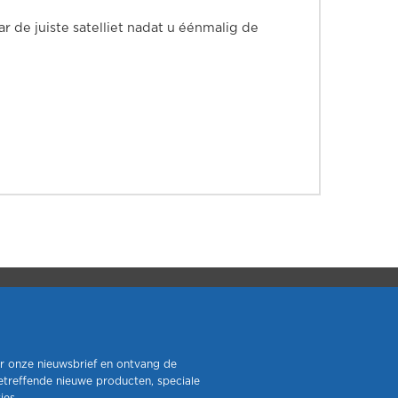
de juiste satelliet nadat u éénmalig de
r onze nieuwsbrief en ontvang de
etreffende nieuwe producten, speciale