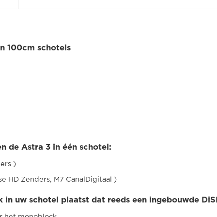
n 100cm schotels
n de Astra 3 in één schotel:
ers )
se HD Zenders, M7 CanalDigitaal )
k in uw schotel plaatst dat reeds een ingebouwde Di
ar het monoblock.