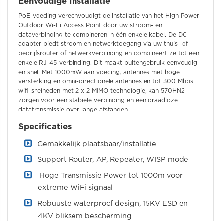
Eenvoudige Installatie
PoE-voeding vereenvoudigt de installatie van het High Power
Outdoor Wi-Fi Access Point door uw stroom- en
dataverbinding te combineren in één enkele kabel. De DC-
adapter biedt stroom en netwerktoegang via uw thuis- of
bedrijfsrouter of netwerkverbinding en combineert ze tot een
enkele RJ-45-verbinding. Dit maakt buitengebruik eenvoudig
en snel. Met 1000mW aan voeding, antennes met hoge
versterking en omni-directionele antennes en tot 300 Mbps
wifi-snelheden met 2 x 2 MIMO-technologie, kan 570HN2
zorgen voor een stabiele verbinding en een draadloze
datatransmissie over lange afstanden.
Specificaties
Gemakkelijk plaatsbaar/installatie
Support Router, AP, Repeater, WISP mode
Hoge Transmissie Power tot 1000m voor
extreme WiFi signaal
Robuuste waterproof design, 15KV ESD en
4KV bliksem bescherming