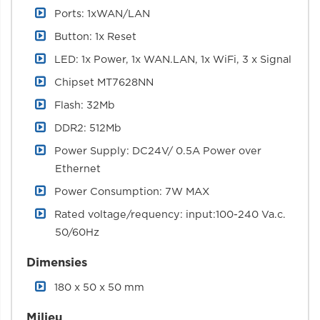
Ports: 1xWAN/LAN
Button: 1x Reset
LED: 1x Power, 1x WAN.LAN, 1x WiFi, 3 x Signal
Chipset MT7628NN
Flash: 32Mb
DDR2: 512Mb
Power Supply: DC24V/ 0.5A Power over
Ethernet
Power Consumption: 7W MAX
Rated voltage/requency: input:100-240 Va.c.
50/60Hz
Dimensies
180 x 50 x 50 mm
Milieu