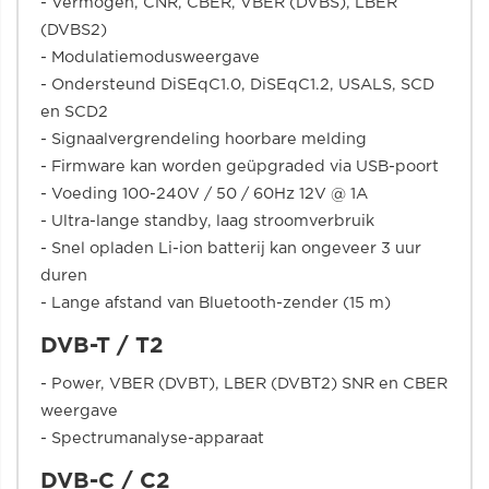
- Vermogen, CNR, CBER, VBER (DVBS), LBER
(DVBS2)
- Modulatiemodusweergave
- Ondersteund DiSEqC1.0, DiSEqC1.2, USALS, SCD
en SCD2
- Signaalvergrendeling hoorbare melding
- Firmware kan worden geüpgraded via USB-poort
- Voeding 100-240V / 50 / 60Hz 12V @ 1A
- Ultra-lange standby, laag stroomverbruik
- Snel opladen Li-ion batterij kan ongeveer 3 uur
duren
- Lange afstand van Bluetooth-zender (15 m)
DVB-T / T2
- Power, VBER (DVBT), LBER (DVBT2) SNR en CBER
weergave
- Spectrumanalyse-apparaat
DVB-C / C2