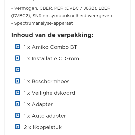
- Vermogen, CBER, PER (DVBC / J83B), LBER
(DVBC2), SNR en symboolsnelheid weergeven
- Spectrumanalyse-apparaat
Inhoud van de verpakking:
1 x Amiko Combo BT
1 x Installatie CD-rom
1 x Beschermhoes
1 x Veiligheidskoord
1 x Adapter
1 x Auto adapter
2 x Koppelstuk