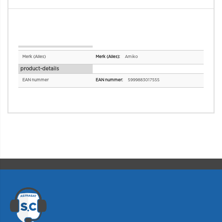
Specificaties
Merk (Alles)
Amiko
product-details
EAN nummer
5999883017555