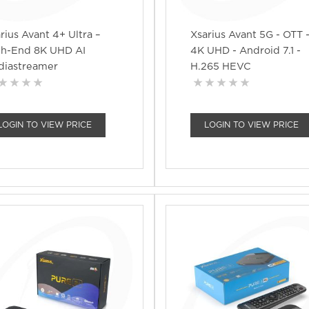
rius Avant 4+ Ultra –
Xsarius Avant 5G - OTT 
gh-End 8K UHD AI
4K UHD - Android 7.1 -
diastreamer
H.265 HEVC
LOGIN TO VIEW PRICE
LOGIN TO VIEW PRICE