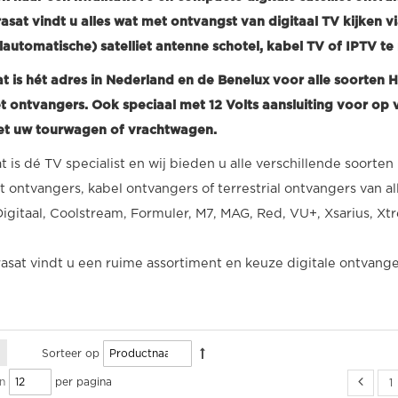
trasat vindt u alles wat met ontvangst van digitaal TV kijken 
lautomatische) satelliet antenne schotel, kabel TV of IPTV te
at is hét adres in Nederland en de Benelux voor alle soorten 
iet ontvangers. Ook speciaal met 12 Volts aansluiting voor op
t uw tourwagen of vrachtwagen.
t is dé TV specialist en wij bieden u alle verschillende soorte
iet ontvangers, kabel ontvangers of terrestrial ontvangers va
Digitaal, Coolstream, Formuler, M7, MAG, Red, VU+, Xsarius, 
rasat vindt u een ruime assortiment en keuze digitale ontvange
Sorteer op
per pagina
n
1