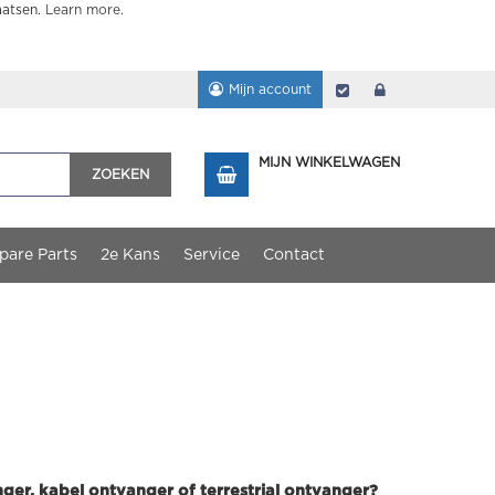
aatsen.
Learn more
.
Mijn account
Afrekenen
login
MIJN WINKELWAGEN
ZOEKEN
pare Parts
2e Kans
Service
Contact
ger, kabel ontvanger of terrestrial ontvanger?