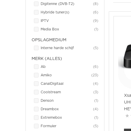
item
Digitenne (DVB-T2)
8
item
Hybride tuner(s)
6
item
IPTV
9
item
Media Box
1
OPSLAGMEDIUM
item
Interne harde schijf
5
MERK (ALLES)
item
Ab
6
item
Amiko
23
item
CanalDigitaal
4
item
Coolstream
3
Xsa
item
Denson
1
UHD
HE
item
Dreambox
4
item
Extremebox
1
item
Formuler
5