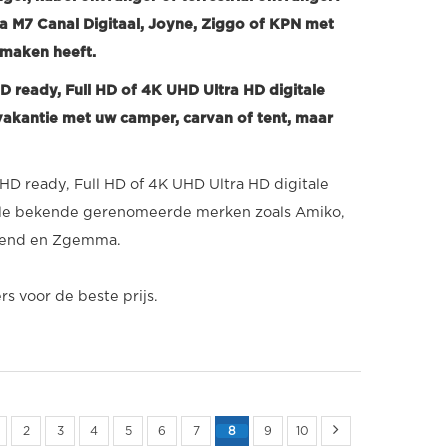
via M7 Canal Digitaal, Joyne, Ziggo of KPN met
 maken heeft.
HD ready, Full HD of 4K UHD Ultra HD digitale
 vakantie met uw camper, carvan of tent, maar
n HD ready, Full HD of 4K UHD Ultra HD digitale
n alle bekende gerenomeerde merken zoals Amiko,
Xtrend en Zgemma.
rs voor de beste prijs.
2
3
4
5
6
7
8
9
10