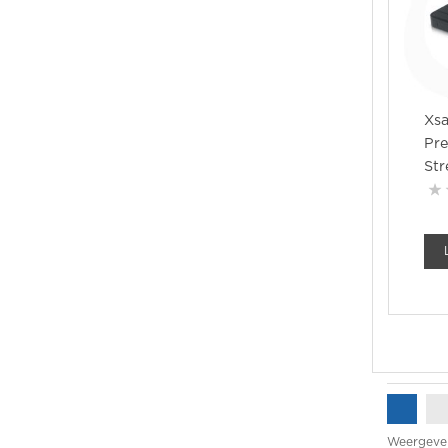
Xsa
Pr
St
Weergeve