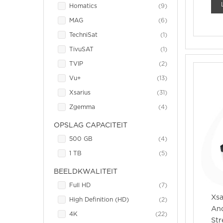
item
Homatics
9
item
MAG
6
item
TechniSat
1
item
TivuSAT
1
item
TVIP
2
item
Vu+
13
item
Xsarius
31
item
Zgemma
4
OPSLAG CAPACITEIT
item
500 GB
4
item
1 TB
5
BEELDKWALITEIT
item
Full HD
7
Xsa
item
High Definition (HD)
2
An
item
4K
22
St