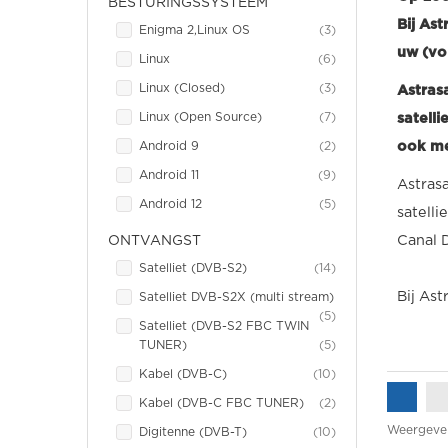
BESTURINGSSYSTEEM
Bij As
item
Enigma 2,Linux OS
3
uw (vo
item
Linux
6
item
Linux (Closed)
3
Astras
item
Linux (Open Source)
7
satell
item
ook me
Android 9
2
item
Android 11
9
Astrasa
item
Android 12
5
satell
Canal 
ONTVANGST
item
Satelliet (DVB-S2)
14
Bij Ast
Satelliet DVB-S2X (multi stream)
item
5
Satelliet (DVB-S2 FBC TWIN
item
TUNER)
5
item
Kabel (DVB-C)
10
item
Kabel (DVB-C FBC TUNER)
2
Weergeve
item
Digitenne (DVB-T)
10