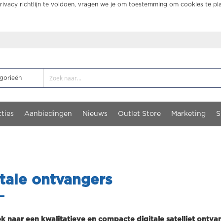
ivacy richtlijn te voldoen, vragen we je om toestemming om cookies te pl
ties
Aanbiedingen
Nieuws
Outlet Store
Marketing
S
tale ontvangers
k naar een kwalitatieve en compacte digitale satelliet ontvan