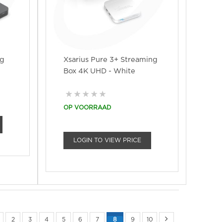
ng
Xsarius Pure 3+ Streaming
Box 4K UHD - White
OP VOORRAAD
LOGIN TO VIEW PRICE
2
3
4
5
6
7
8
9
10