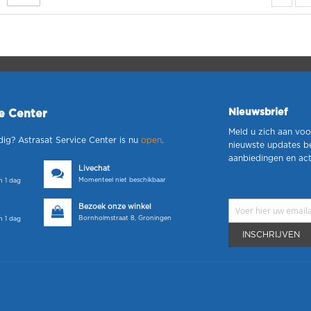
Nieuwsbrief
ce Center
Meld u zich aan voo
dig? Astrasat Service Center is nu
open
.
nieuwste updates b
aanbiedingen en act
Livechat
Momenteel niet beschikbaar
 1 dag
Bezoek onze winkel
Bornholmstraat 8, Groningen
 1 dag
INSCHRIJVEN