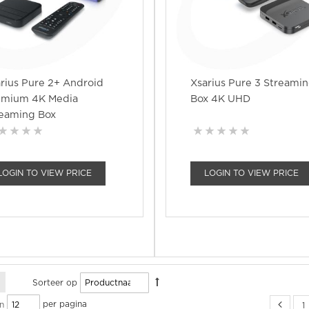
rius Pure 2+ Android
Xsarius Pure 3 Streami
emium 4K Media
Box 4K UHD
reaming Box
LOGIN TO VIEW PRICE
LOGIN TO VIEW PRICE
Sorteer op
per pagina
n
1