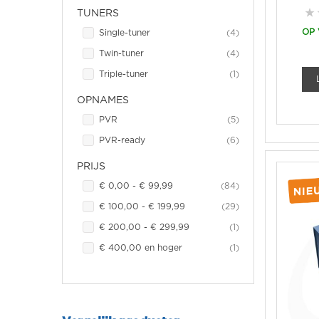
TUNERS
OP
item
Single-tuner
4
item
Twin-tuner
4
item
Triple-tuner
1
OPNAMES
item
PVR
5
item
PVR-ready
6
PRIJS
item
€ 0,00
-
€ 99,99
84
item
€ 100,00
-
€ 199,99
29
item
€ 200,00
-
€ 299,99
1
item
€ 400,00
en hoger
1